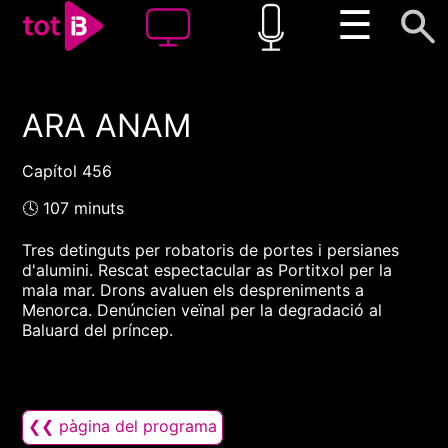
☰
ARA ANAM
00:00
00:00
1x
Capítol 456
🕓 107 minuts
Tres detinguts per robatoris de portes i persianes
d'alumini. Rescat espectacular as Portitxol per la
mala mar. Drons avaluen els despreniments a
Menorca. Denúncien veïnal per la degradació al
Baluard del príncep.
❮❮ pàgina del programa