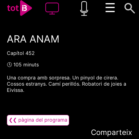
☰
ARA ANAM
00:00
00:00
1x
Capítol 452
🕓 105 minuts
Una compra amb sorpresa. Un pinyol de cirera.
Cossos estranys. Camí perillós. Robatori de joies a
Eivissa.
❮❮ pàgina del programa
Comparteix