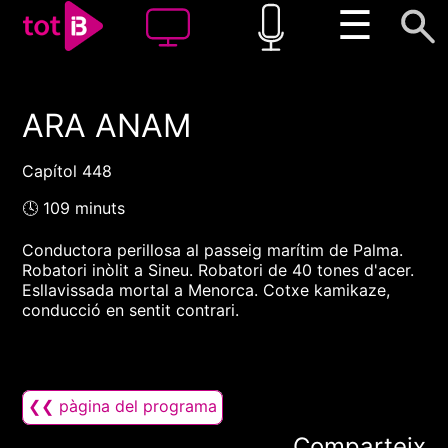
☰
ARA ANAM
00:00
00:00
1x
Capítol 448
🕓 109 minuts
Conductora perillosa al passeig marítim de Palma.
Robatori inòlit a Sineu. Robatori de 40 tones d'acer.
Esllavissada mortal a Menorca. Cotxe kamikaze,
conducció en sentit contrari.
❮❮ pàgina del programa
Comparteix