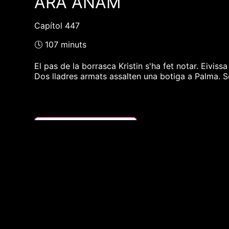
ARA ANAM
Capítol 447
🕓 107 minuts
El pas de la borrasca Kristin s'ha fet notar. Eivis
Dos lladres armats assalten una botiga a Palma. Se
❮❮ pàgina del programa