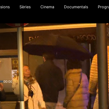
sions
Sèries
Cinema
Documentals
Progr
00:00
x