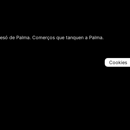
iga presó de Palma. Comerços que tanquen a Palma.
Cookies
Comparteix
Iniciar en [
00:00:00
]