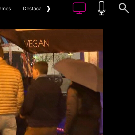
❯
ames
Destacat
Arxiu