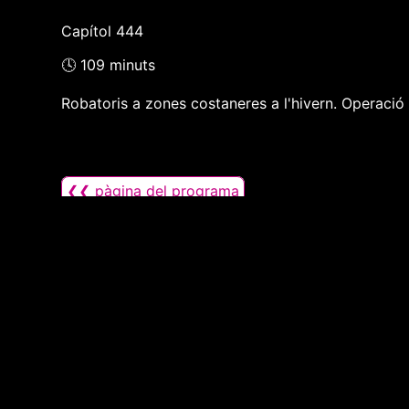
Capítol 444
🕓 109 minuts
Robatoris a zones costaneres a l'hivern. Operació
❮❮ pàgina del programa