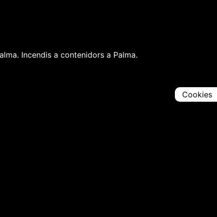
Palma. Incendis a contenidors a Palma.
Cookies
Comparteix
Iniciar en [
00:00:00
]