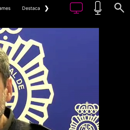
❯
ames
Destacat
Arxiu