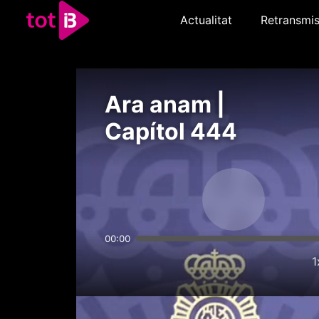
Actualitat
Retransmis
Ara anam |
Capítol 444
00:00
1