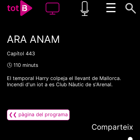
☰
ARA ANAM
00:00
00:00
1x
Capítol 443
🕓 110 minuts
El temporal Harry colpeja el llevant de Mallorca.
Incendi d'un iot a es Club Nàutic de s'Arenal.
❮❮ pàgina del programa
Comparteix