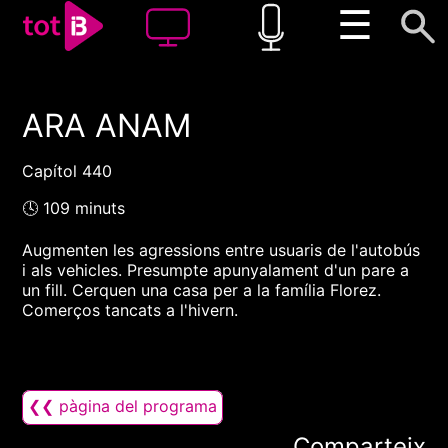
☰
ARA ANAM
00:00
00:00
1x
Capítol 440
🕓 109 minuts
Augmenten les agressions entre usuaris de l'autobús
i als vehicles. Presumpte apunyalament d'un pare a
un fill. Cerquen una casa per a la família Florez.
Comerços tancats a l'hivern.
❮❮ pàgina del programa
Comparteix