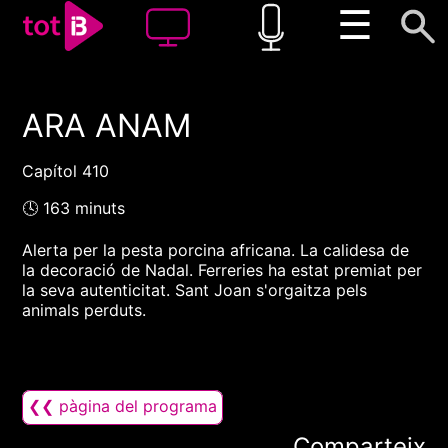
☰
ARA ANAM
00:00
00:00
1x
Capítol 410
🕓 163 minuts
Alerta per la pesta porcina africana. La calidesa de
la decoració de Nadal. Ferreries ha estat premiat per
la seva autenticitat. Sant Joan s'orgaitza pels
animals perduts.
❮❮ pàgina del programa
Comparteix