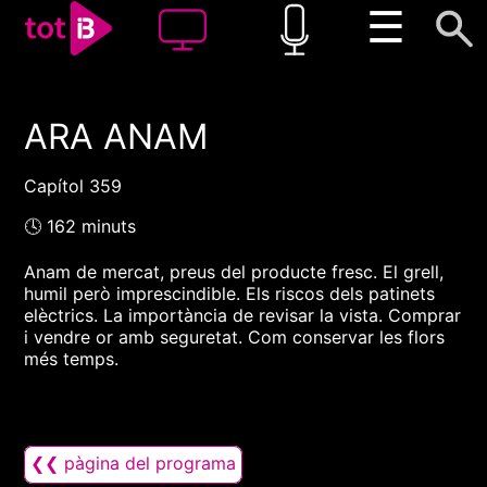
☰
ARA ANAM
00:00
00:00
1x
Capítol 359
🕓 162 minuts
Anam de mercat, preus del producte fresc. El grell,
humil però imprescindible. Els riscos dels patinets
elèctrics. La importància de revisar la vista. Comprar
i vendre or amb seguretat. Com conservar les flors
més temps.
❮❮ pàgina del programa