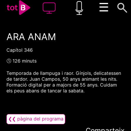
☰
ARA ANAM
00:00
00:00
1x
Capítol 346
🕓 126 minuts
Temporada de llampuga i raor. Gínjols, delicatessen
de tardor. Juan Campos, 50 anys animant les nits.
Formació digital per a majors de 55 anys. Cuidam
els peus abans de tancar la sabata.
❮❮ pàgina del programa
Comparteix