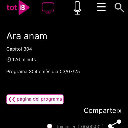
☰
Ara anam
00:00
00:00
1x
Capítol 304
🕓 126 minuts
Programa 304 emès dia 03/07/25
❮❮ pàgina del programa
Comparteix
Iniciar en [
00:00:00
]