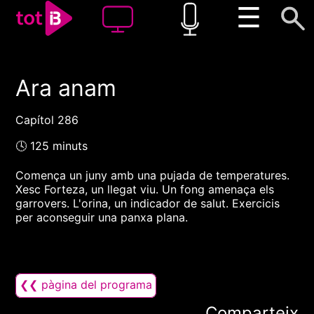
☰
Ara anam
00:00
00:00
1x
Capítol 286
🕓 125 minuts
Comença un juny amb una pujada de temperatures.
Xesc Forteza, un llegat viu. Un fong amenaça els
garrovers. L'orina, un indicador de salut. Exercicis
per aconseguir una panxa plana.
❮❮ pàgina del programa
Comparteix