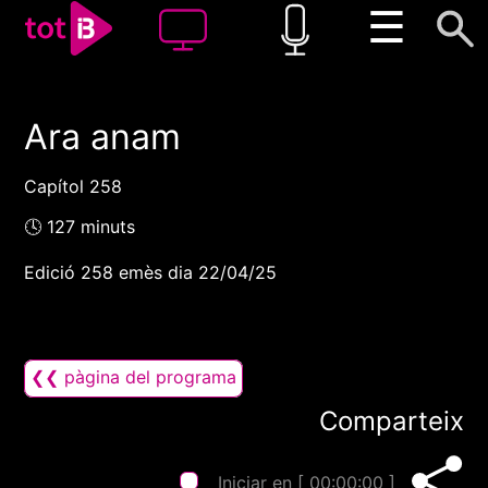
☰
Ara anam
00:00
00:00
1x
Capítol 258
🕓 127 minuts
Edició 258 emès dia 22/04/25
❮❮ pàgina del programa
Comparteix
Iniciar en [
00:00:00
]