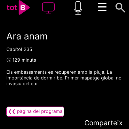
☰
Ara anam
00:00
00:00
1x
Capítol 235
🕓 129 minuts
Els embassaments es recuperen amb la pluja. La
importància de dormir bé. Primer mapatge global no
invasiu del cor.
❮❮ pàgina del programa
Comparteix