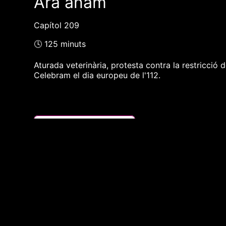
Ara anam
Capítol 209
🕓 125 minuts
Aturada veterinària, protesta contra la restricció d
Celebram el dia europeu de l'112.
❮❮ pàgina del programa