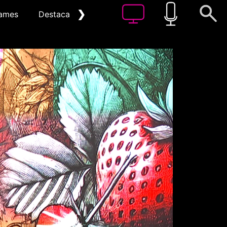
❯
ames
Destacat
Arxiu