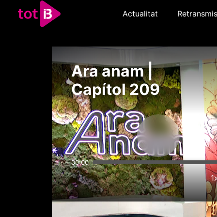
Actualitat
Retransmis
Ara anam |
Capítol 209
00:00
1