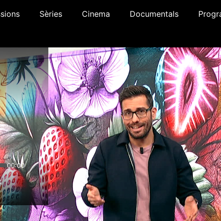
sions
Sèries
Cinema
Documentals
Progr
00:00
x