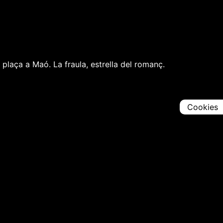
b plaça a Maó. La fraula, estrella del romanç.
Cookies
Comparteix
Iniciar en [
00:00:00
]