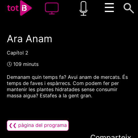
☰
Ara Anam
00:00
00:00
1x
Capítol 2
🕓 109 minuts
Demanam quin temps fa? Avui anam de mercats. És
temps de faves i espàrrecs. Com podem fer per
mantenir les plantes hidratades sense consumir
massa aigua? Estafes a la gent gran.
❮❮ pàgina del programa
Comparteix