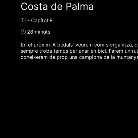
Costa de Palma
T1 - Capítol 8
🕓 28 minuts
En el pròxim 'A pedals' veurem com s'organitza, d
sempre troba temps per anar en bici. Farem un ruta
coneixerem de prop una campiona de la muntanya
❮❮ pàgina del programa