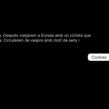
. Després viatjarem a Eivissa amb un ciclista que
lma. Circularem de vespre amb molt de seny i
Cookies
Comparteix
Iniciar en [
00:00:00
]