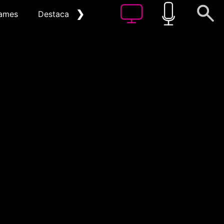
❯
ames
Destacat
Arxiu