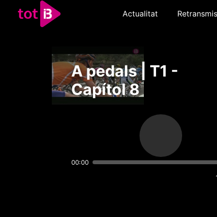
Actualitat
Retransmis
A pedals | T1 -
Capítol 8
00:00