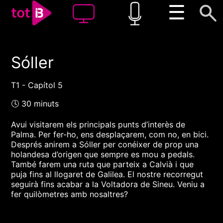
☰
Sóller
00:00
00:00
1x
T1 - Capítol 5
🕓 30 minuts
Avui visitarem els principals punts d’interès de
Palma. Per fer-ho, ens desplaçarem, com no, en bici.
Després anirem a Sóller per conéixer de prop una
holandesa d’origen que sempre es mou a pedals.
També farem una ruta que parteix a Calvià i que
puja fins al llogaret de Galilea. El nostre recorregut
seguirà fins acabar a la Voltadora de Sineu. Veniu a
fer quilòmetres amb nosaltres?