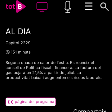
☰
AL DIA
00:00
00:00
1x
Capítol 2229
🕓 151 minuts
Segona onada de calor de l'estiu. Es reuneix el
consell de Política fiscal i financera. La factura del
gas pujarà un 21,5% a partir de juliol. La
productivitat baixa i augmenten els riscos laborals.
❮❮ pàgina del programa
Comparteix