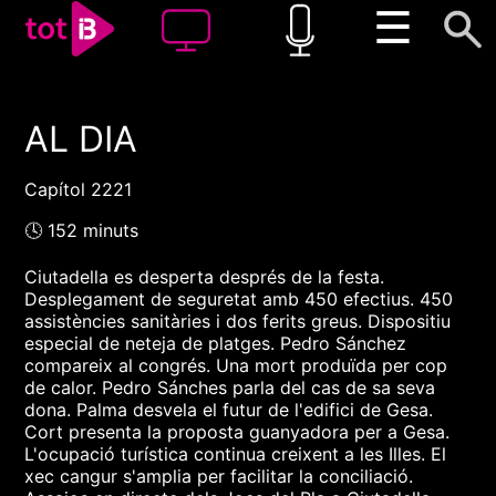
☰
AL DIA
00:00
00:00
1x
Capítol 2221
🕓 152 minuts
Ciutadella es desperta després de la festa.
Desplegament de seguretat amb 450 efectius. 450
assistències sanitàries i dos ferits greus. Dispositiu
especial de neteja de platges. Pedro Sánchez
compareix al congrés. Una mort produïda per cop
de calor. Pedro Sánches parla del cas de sa seva
dona. Palma desvela el futur de l'edifici de Gesa.
Cort presenta la proposta guanyadora per a Gesa.
L'ocupació turística continua creixent a les Illes. El
xec cangur s'amplia per facilitar la conciliació.