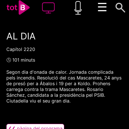
☰
AL DIA
00:00
00:00
1x
Capítol 2220
🕓 101 minuts
Segon dia d'onada de calor. Jornada complicada
pels incendis. Resolució del cas Mascaretes, 24 anys
de presó per a Ábalos i 19 per a Koldo. Prohens
carrega contra la trama Mascaretes. Rosario
Sánchez, candidata a la presidència pel PSIB.
Ciutadella viu el seu gran dia.
❮❮ pàgina del programa