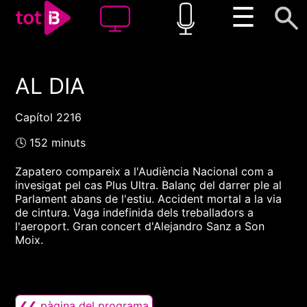
☰
AL DIA
00:00
00:00
1x
Capítol 2216
🕓 152 minuts
Zapatero compareix a l'Audiència Nacional com a
invesigat pel cas Plus Ultra. Balanç del darrer ple al
Parlament abans de l'estiu. Accident mortal a la via
de cintura. Vaga indefinida dels treballadors a
l'aeroport. Gran concert d'Alejandro Sanz a Son
Moix.
❮❮ pàgina del programa