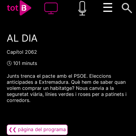
☰
AL DIA
00:00
00:00
1x
Capítol 2062
🕓 101 minuts
Junts trenca el pacte amb el PSOE. Eleccions
anticipades a Extremadura. Què hem de saber quan
volem comprar un habitatge? Nous canvia a la
seguretat viària, línies verdes i roses per a patinets i
corredors.
❮❮ pàgina del programa