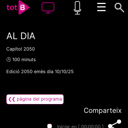
☰
AL DIA
00:00
00:00
1x
Capítol 2050
🕓 100 minuts
Edició 2050 emès dia 10/10/25
❮❮ pàgina del programa
Comparteix
Iniciar en [
00:00:00
]