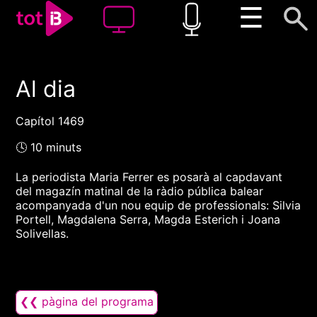
☰
Al dia
00:00
00:00
1x
Capítol 1469
🕓 10 minuts
La periodista Maria Ferrer es posarà al capdavant
del magazín matinal de la ràdio pública balear
acompanyada d'un nou equip de professionals: Silvia
Portell, Magdalena Serra, Magda Esterich i Joana
Solivellas.
❮❮ pàgina del programa