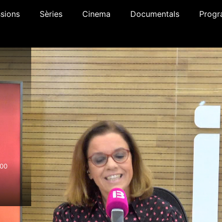
sions
Sèries
Cinema
Documentals
Progr
:00