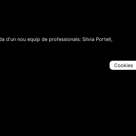
 d'un nou equip de professionals: Silvia Portell,
Cookies
Comparteix
Iniciar en [
00:00:00
]