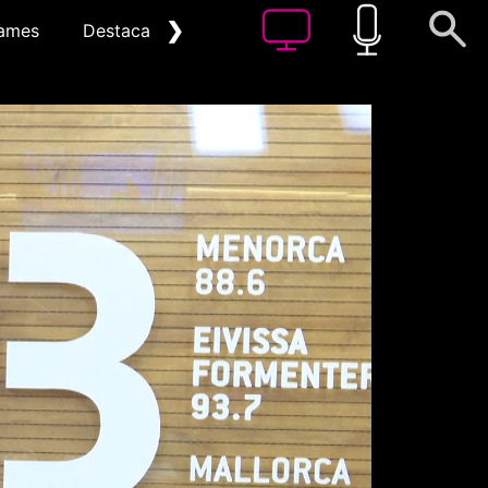
❯
ames
Destacat
Arxiu