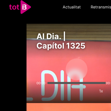
Actualitat
Retransmis
Al Dia. |
Capítol 1325
00:00
00
1x