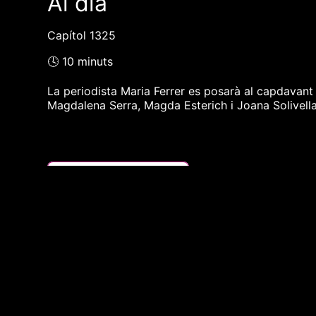
Al dia
Capítol 1325
🕓 10 minuts
La periodista Maria Ferrer es posarà al capdavant
Magdalena Serra, Magda Esterich i Joana Solivella
❮❮ pàgina del programa