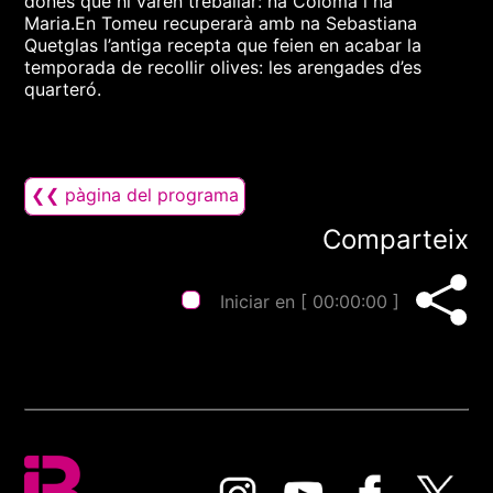
dones que hi varen treballar: na Coloma i na
Maria.En Tomeu recuperarà amb na Sebastiana
Quetglas l’antiga recepta que feien en acabar la
temporada de recollir olives: les arengades d’es
quarteró.
❮❮ pàgina del programa
Comparteix
Iniciar en [
00:00:00
]