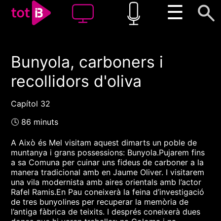
☰
Bunyola, carboners i
00:00
00:00
recollidors d'oliva
1x
Capítol 32
🕓 86 minuts
A Això és Mel visitam aquest dimarts un poble de
muntanya i grans possessions: Bunyola.Pujarem fins
a sa Comuna per cuinar uns fideus de carboner a la
manera tradicional amb en Jaume Oliver. I visitarem
una vila modernista amb aires orientals amb l’actor
Rafel Ramis.En Pau coneixerà la feina d’investigació
de tres bunyolines per recuperar la memòria de
l’antiga fàbrica de teixits. I després coneixerà dues