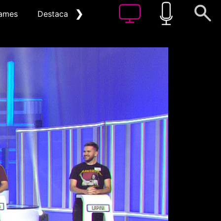
❯
ames
Destacat
Arxiu