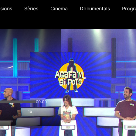
sions
Sèries
Cinema
Documentals
Progr
00:00
1x