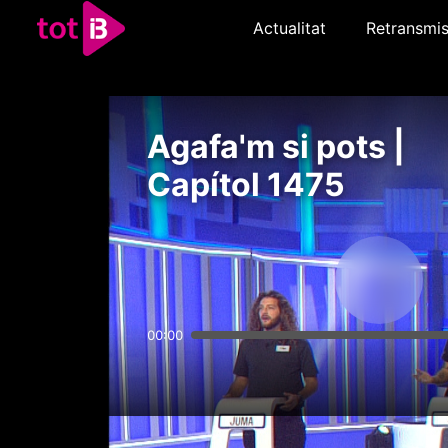
Actualitat
Retransmis
Agafa'm si pots |
Capítol 1475
00:00