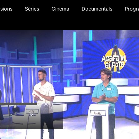
sions
Sèries
Cinema
Documentals
Progr
00:00
1x