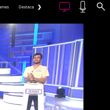
❯
ames
Destacat
Arxiu