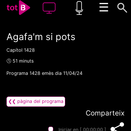
☰
Agafa'm si pots
00:00
00:00
1x
Capítol 1428
🕓 51 minuts
Programa 1428 emès dia 11/04/24
❮❮ pàgina del programa
Comparteix
Iniciar en [
00:00:00
]