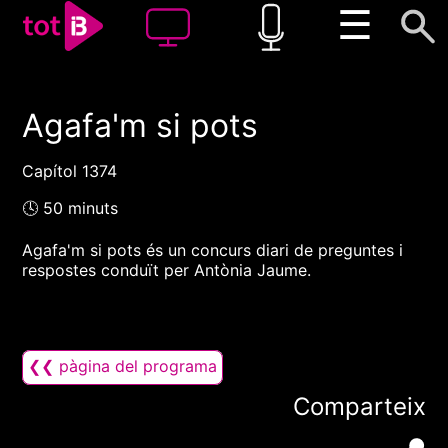
☰
Agafa'm si pots
00:00
00:00
1x
Capítol 1374
🕓 50 minuts
Agafa'm si pots és un concurs diari de preguntes i
respostes conduït per Antònia Jaume.
❮❮ pàgina del programa
Comparteix