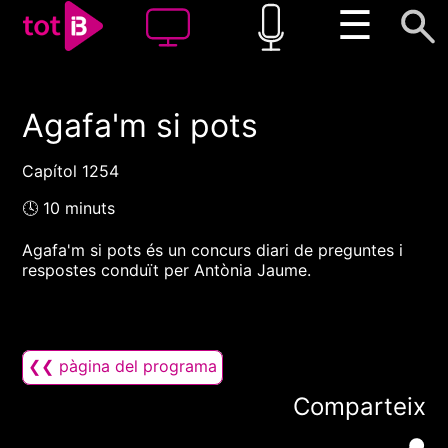
☰
Agafa'm si pots
00:00
00:00
1x
Capítol 1254
🕓 10 minuts
Agafa'm si pots és un concurs diari de preguntes i
respostes conduït per Antònia Jaume.
❮❮ pàgina del programa
Comparteix