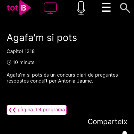
☰
Agafa'm si pots
00:00
00:00
1x
Capítol 1218
🕓 10 minuts
Agafa'm si pots és un concurs diari de preguntes i
respostes conduït per Antònia Jaume.
❮❮ pàgina del programa
Comparteix