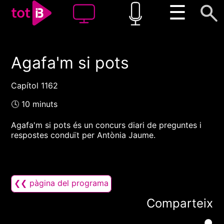
☰
Agafa'm si pots
00:00
00:00
1x
Capítol 1162
🕓 10 minuts
Agafa'm si pots és un concurs diari de preguntes i
respostes conduït per Antònia Jaume.
❮❮ pàgina del programa
Comparteix