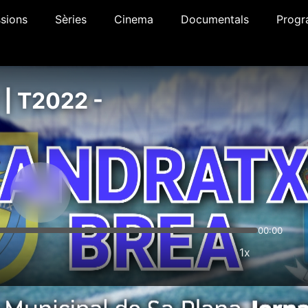
sions
Sèries
Cinema
Documentals
Progr
| T2022 -
00:00
1x