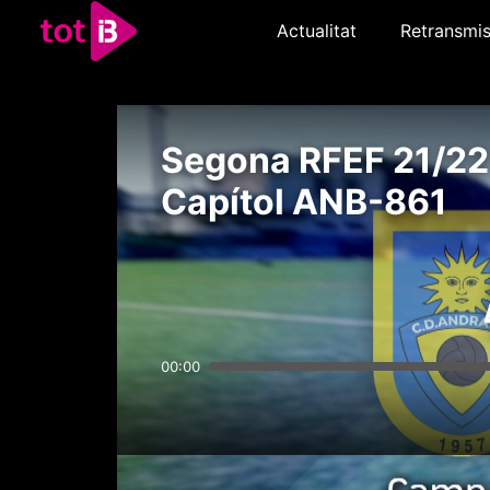
Actualitat
Retransmis
Segona RFEF 21/22 
Capítol ANB-861
00:00