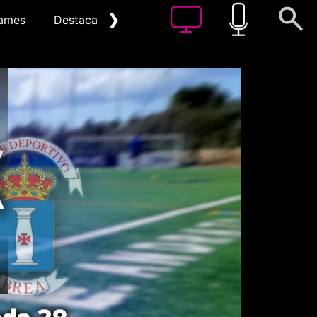
❯
ames
Destacat
Arxiu