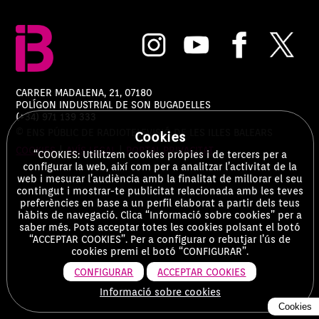
CARRER MADALENA, 21, 07180
POLÍGON INDUSTRIAL DE SON BUGADELLES
(+34) 971 139 333
© ENS PÚBLIC DE RADIOTELEVISIÓ DE LES ILLES BALEARS
Cookies
COOKIES
|
AVÍS LEGAL
|
PORTAL PRIVACITAT
“COOKIES: Utilitzem cookies pròpies i de tercers per a
configurar la web, així com per a analitzar l’activitat de la
web i mesurar l’audiència amb la finalitat de millorar el seu
contingut i mostrar-te publicitat relacionada amb les teves
preferències en base a un perfil elaborat a partir dels teus
hàbits de navegació. Clica “Informació sobre cookies” per a
saber més. Pots acceptar totes les cookies polsant el botó
“ACCEPTAR COOKIES”. Per a configurar o rebutjar l’ús de
cookies premi el botó “CONFIGURAR”.
CONFIGURAR
ACCEPTAR COOKIES
Informació sobre cookies
Cookies