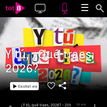
☰
Y tú, ¿Qué traes,
2026?
¿Y tú, qué traes, 2026? - 21h
55 min