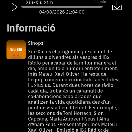
Xiu-Xiu 21 h
56 min
04/08/2026 21:04:00
Xiu-Xiu 20 h
56 min
Informació
04/08/2026 20:04:00
Xiu-Xiu 21 h
56 min
Sinopsi
03/08/2026 21:04:00
Xiu-Xiu és el programa que s’emet de
dilluns a divendres als vespres d’IB3
Xiu-Xiu 20 h
56 min
Ràdio per acabar de la millor manera el
dia, amb un to d'humor i entreteniment.
03/08/2026 20:04:00
Inès Mateu, Xavi Oliver i la resta de
Xiu-Xiu 21 h
56 min
l’equip comenten curiositats, anècdotes
i... xiuxius. Durant dues hores de ràdio
31/07/2026 21:04:00
cada dia, trobaràs un caramull de
col·laboracions esbojarrades que
Xiu-Xiu 20 h
56 min
analitzen la vida quotidiana des d'un
31/07/2026 20:04:00
punt de vista ben diferent. Per exemple,
les seccions de Toni Horrach, Sion
Xiu-Xiu 21 h
56 min
Capçana, Maria Adrover i Neus i Aina
d'Anam Fent. -Presentat per Inès Mateu i
30/07/2026 21:04:00
Xavi Oliver. -Emissió a IB3 Ràdio: de