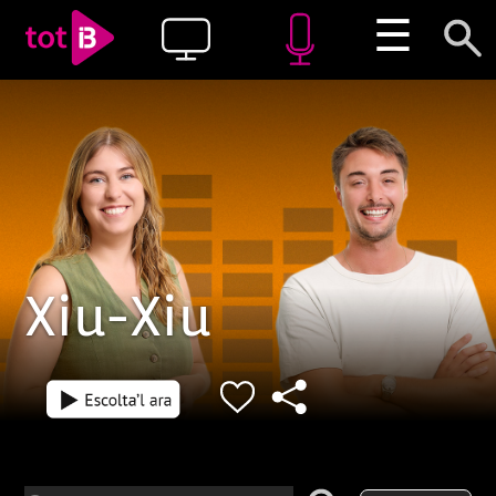
☰
Xiu-Xiu