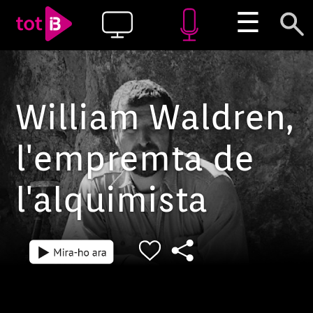
☰
William Waldren,
l'empremta de
l'alquimista