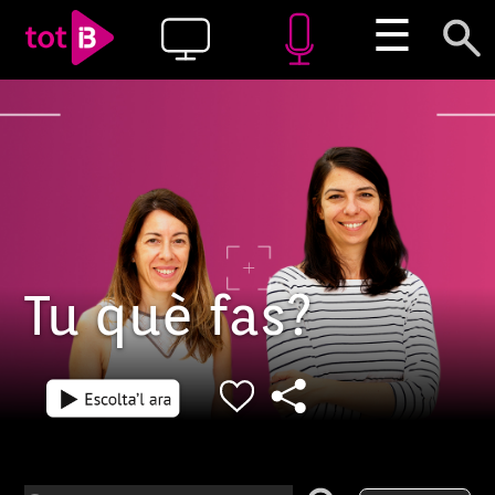
☰
Tu què fas?