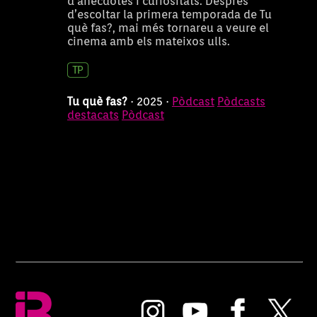
d’anècdotes i curiositats. Després
d’escoltar la primera temporada de Tu
què fas?, mai més tornareu a veure el
cinema amb els mateixos ulls.
Tu què fas?
· 2025 ·
Pòdcast
Pòdcasts
destacats
Pòdcast