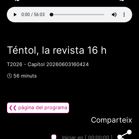
Téntol, la revista 16 h
T2026 - Capítol 20260603160424
🕓 56 minuts
❮❮ pàgina del programa
Comparteix
Iniciar en [
00:00:00
]