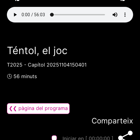
Téntol, el joc
T2025 - Capítol 20251104150401
🕓 56 minuts
❮❮ pàgina del programa
Comparteix
Iniciar en [
00:00:00
]