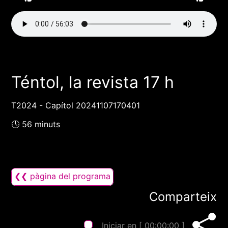
Téntol, la revista 17 h
T2024 - Capítol 20241107170401
🕓 56 minuts
❮❮ pàgina del programa
Comparteix
Iniciar en [
00:00:00
]