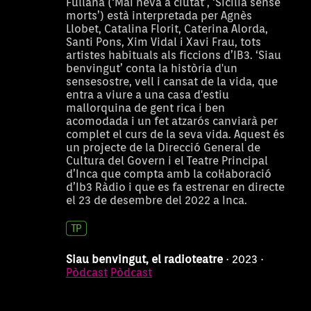
Fullana (‘Mai neva a ciutat’, ‘Sicília sense
morts’) està interpretada per Agnès
Llobet, Catalina Florit, Caterina Alorda,
Santi Pons, Xim Vidal i Xavi Frau, tots
artistes habituals als ficcions d’IB3. ‘Siau
benvingut’ conta la història d'un
sensesostre, vell i cansat de la vida, que
entra a viure a una casa d'estiu
mallorquina de gent rica i ben
acomodada i un fet atzarós canviarà per
complet el curs de la seva vida. Aquest és
un projecte de la Direcció General de
Cultura del Govern i el Teatre Principal
d’Inca que compta amb la col·laboració
d’Ib3 Ràdio i que es fa estrenar en directe
el 23 de desembre del 2022 a Inca.
Siau benvingut, el radioteatre
· 2023 ·
Pòdcast
Pòdcast