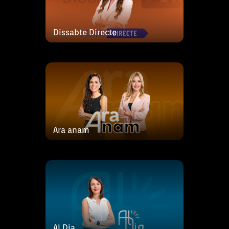
periodistes Magdalena Serra i
Rosa de Lima, junt
Dissabte Directe
Al Dia és el magazín matinal
Al Dia.
d’actualitat de la ràdio pública
que combina entrevistes amb
els protagonistes de la jornada
amb tertúlies de destacats
analistes de les illes i que
compta amb la col·labo
Ara anam
Al Dia.