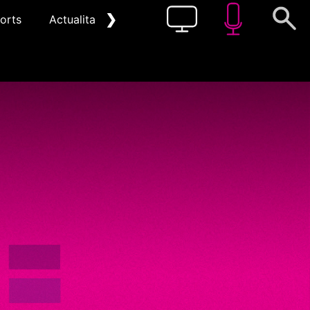
❯
orts
Actualitat
Pòdcast