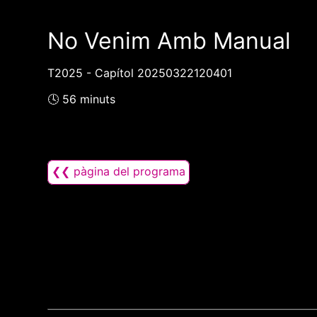
No Venim Amb Manual
T2025 - Capítol 20250322120401
🕓 56 minuts
❮❮ pàgina del programa