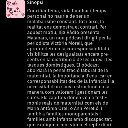
Sinopsi
Conciliar feina, vida familiar i temps
personal no hauria de ser un
malabarisme constant. Tot i això, la
realitat ens demostra el contrari. Per
aquest motiu, IB3 Ràdio presenta
Malabars, un nou pòdcast dirigit per la
periodista Victòria Morell, que
aprofundeix en la corresponsabilitat i
visibilitza les desigualtats encara pre-
sents en la distribució de les cures i les
tasques domèstiques. El pòdcast
abordarà la penalització laboral de la
maternitat, la importància d'edu-car en
corresponsabilitat des de la infància i la
necessitat d'un canvi estructural en la
manera com valoram i gestionam les
cures. Els capítols donen veu a testi-
monis reals de maternitat com els de
Maria Antònia Orell o Ann Perelló, i
també a famílies monoparentals i
famílies amb infants amb discapacitat,
que expliquen com viuen el repte diari