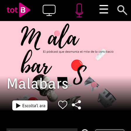
☰
Malabars