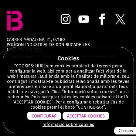
CARRER MADALENA, 21, 07180
POLÍGON INDUSTRIAL DE SON BUGADELLES
(+34) 971 139 333
© ENS PÚBLIC DE RADIOTELEVISIÓ DE LES ILLES BALEARS
Cookies
COOKIES
|
AVÍS LEGAL
|
PORTAL PRIVACITAT
“COOKIES: Utilitzem cookies pròpies i de tercers per a
configurar la web, així com per a analitzar l’activitat de la
web i mesurar l’audiència amb la finalitat de millorar el seu
contingut i mostrar-te publicitat relacionada amb les teves
preferències en base a un perfil elaborat a partir dels teus
hàbits de navegació. Clica “Informació sobre cookies” per a
saber més. Pots acceptar totes les cookies polsant el botó
“ACCEPTAR COOKIES”. Per a configurar o rebutjar l’ús de
cookies premi el botó “CONFIGURAR”.
CONFIGURAR
ACCEPTAR COOKIES
Informació sobre cookies
Cookies