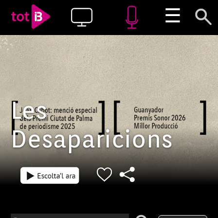
☰
Les
Desaparicions