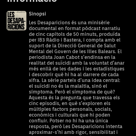
Sinopsi
Les Desaparicions és una minisèrie
documental en format pòdcast narratiu
de cinc capítols de 50 minuts, produïda
per IB3 Ràdio i Bastera, i compta amb el
suport de la Direcció General de Salut
Mental del Govern de les Illes Balears. El
periodista Joan Cabot s’endinsa en la
realitat del suïcidi amb la voluntat d’anar
més enllà de les dades i les estadístiques
i descobrir què hi ha al darrere de cada
xifra. La sèrie parteix d’una idea central:
el suïcidi no és la malaltia, sinó el
símptoma. Però el símptoma de què?
Aquesta és la pregunta que travessa els
cinc episodis, en què s’exploren els
múltiples factors personals, socials,
econòmics i culturals que hi poden
confluir. Potser no hi ha una única
resposta, però Les Desaparicions intenta
aproximar-s’hi amb rigor, sensibilitat i