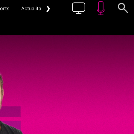
❯
orts
Actualitat
Pòdcast